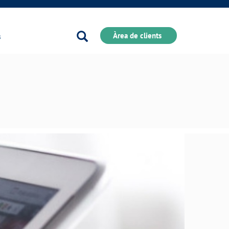
Buscador
Àrea de clients
s
COMPROMÍS DE SERVEI
Ó
Carta de compromisos
Customer Counsel
bles
Normativa del servei