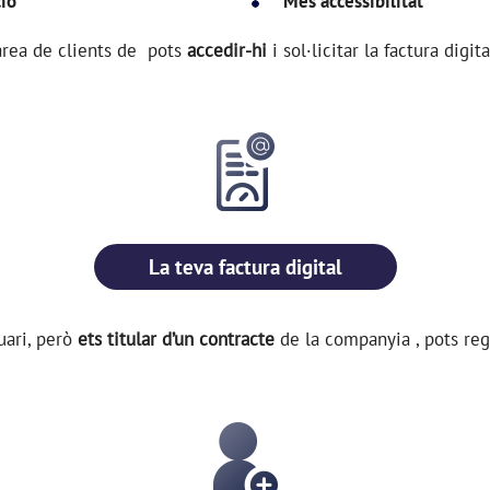
ió
Més accessibilitat
'àrea de clients de
pots
accedir-hi
i sol·licitar la factura digit
La teva factura digital
uari, però
ets titular d’un contracte
de la companyia
, pots re