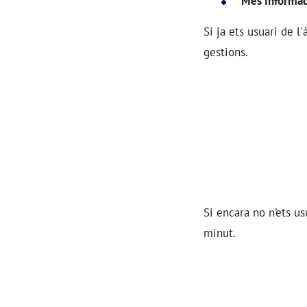
Més informac
Si ja ets usuari de l
gestions.
Si encara no n’ets us
minut.