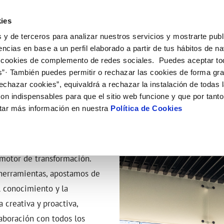
ES
CA
Actual
ies
 y de terceros para analizar nuestros servicios y mostrarte publ
ne
Tu Servicio
Tu Agua
Conócenos
Nuestro
encias en base a un perfil elaborado a partir de tus hábitos de n
 cookies de complemento de redes sociales. Puedes aceptar to
s”· También puedes permitir o rechazar las cookies de forma gr
N AL CLIENTE
D
CA DE GESTIÓN INTEGRADA
NTRATOS
COMPROMISO DE SERVICIO
CUIDADOS DEL AGUA
MODIFICACIÓN DE DATOS
echazar cookies”, equivaldrá a rechazar la instalación de todas 
 de contacto
calidad del agua
bio de titular
Defensor del cliente
Consejos de ahorro
Actualizar datos bancarios
on indispensables para que el sitio web funcione y que por tant
ación de fuga interior
a de suministro
Normativa del servicio
Actualizar datos de domicili
TALIZACIÓN
tar más información en nuestra
Política de Cookies
a de suministro
Actualizar datos personales
icitud de acometida
umentación contratación
motor de transformación.
 herramientas, apostamos de
VER TODAS LAS GESTIONES
l conocimiento y la
 creativa y proactiva,
aboración con todos los