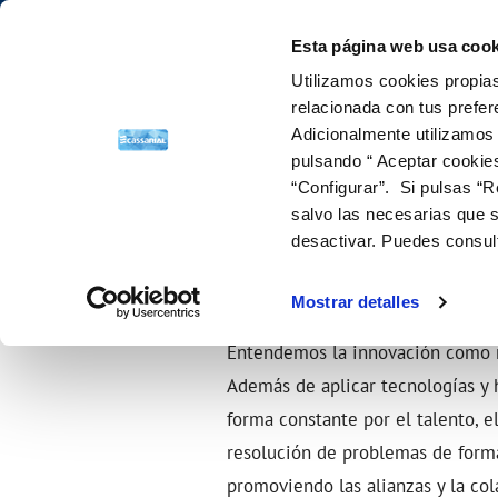
Saltar al contenido
La Pobla de Lillet (Barcelona)
estás en
Esta página web usa cook
Utilizamos cookies propias
Gestiones Onli
relacionada con tus prefer
Adicionalmente utilizamos
pulsando “ Aceptar cookie
FACTURAS Y PRECIOS
NUESTRO PAPEL EN EL CICLO URBANO
SOBRE NOSOTROS
NUESTROS COMPROMISOS
FACTURAS, PAGOS Y CONSUMOS
ATENCIÓ
CALIDA
POLÍTI
CO
Inicio
Nuestros compromisos
Nuestros compromisos
“Configurar”. Si pulsas “R
Entiende tu factura
Captación
Presentación
Con las personas
Lectura de contador
Canales
Control 
Cam
salvo las necesarias que s
Tarifas
Distribución
Con el medio ambiente
Pago de facturas
Comprob
Alt
CON LA INNOVACION Y DIGI
desactivar. Puedes consul
Bonificaciones y fondo social
Depuración
Con la innovacion y digitalización
12 gotas (cuota fija mensual)
Baj
Factura digital
Reutilización
Duplicado facturas
Sol
Mostrar detalles
Doc
Entendemos la innovación como 
Además de aplicar tecnologías y
forma constante por el talento, e
resolución de problemas de forma
promoviendo las alianzas y la col