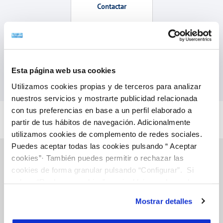
Contactar
Esta página web usa cookies
Accedeix a totes les gestions
Utilizamos cookies propias y de terceros para analizar
nuestros servicios y mostrarte publicidad relacionada
con tus preferencias en base a un perfil elaborado a
partir de tus hábitos de navegación. Adicionalmente
utilizamos cookies de complemento de redes sociales.
Puedes aceptar todas las cookies pulsando “ Aceptar
cookies”· También puedes permitir o rechazar las
cookies de forma granular pulsando “Configurar”. Si
pulsas “Rechazar cookies”, equivaldrá a rechazar la
Gestions en Línia
instalación de todas las cookies salvo las necesarias que
Mostrar detalles
son indispensables para que el sitio web funcione y que
FACTURES, PAGAMENTS I CONSUMS
por tanto no se pueden desactivar. Puedes consultar