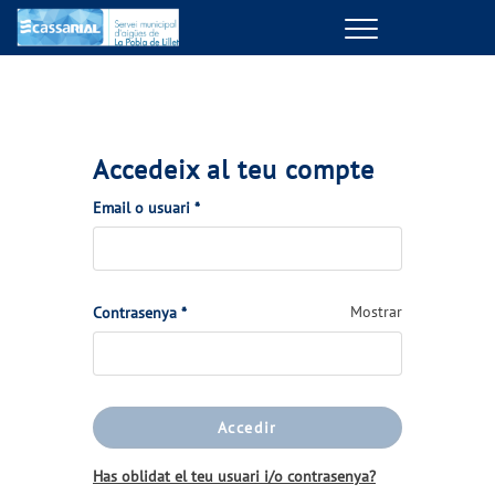
Menu
GESTIONS EN LÍNIA
EL TEU SERVEI
Accedeix al teu compte
(Obligatori)
Email o usuari
*
LA TEVA AIGUA
CONEIX-NOS
(Obligatori)
Mostrar
Contrasenya
*
EL NOSTRE COMPROMÍS
Accedir
Has oblidat el teu usuari i/o contrasenya?