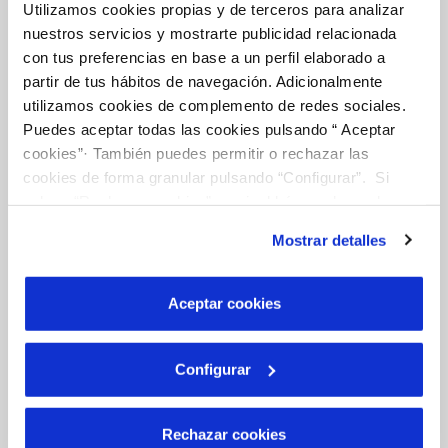
Utilizamos cookies propias y de terceros para analizar
Gestions en Línia
nuestros servicios y mostrarte publicidad relacionada
con tus preferencias en base a un perfil elaborado a
partir de tus hábitos de navegación. Adicionalmente
FACTURES, PAGAMENTS I CONSUMS
utilizamos cookies de complemento de redes sociales.
Puedes aceptar todas las cookies pulsando “ Aceptar
CONTRACTES
cookies”· También puedes permitir o rechazar las
MODIFICACIÓ DE DADES
cookies de forma granular pulsando “Configurar”. Si
pulsas “Rechazar cookies”, equivaldrá a rechazar la
INCIDÈNCIES
instalación de todas las cookies salvo las necesarias que
Mostrar detalles
son indispensables para que el sitio web funcione y que
TOTES LES GESTIONS
por tanto no se pueden desactivar. Puedes consultar
más información en nuestra
Política de Cookies
Aceptar cookies
El Teu Servei
Configurar
FACTURES I PREUS
Rechazar cookies