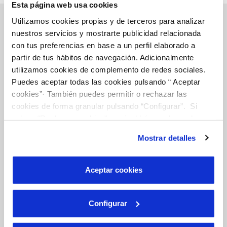
Esta página web usa cookies
Utilizamos cookies propias y de terceros para analizar
nuestros servicios y mostrarte publicidad relacionada
con tus preferencias en base a un perfil elaborado a
Gestions en Línia
partir de tus hábitos de navegación. Adicionalmente
utilizamos cookies de complemento de redes sociales.
Puedes aceptar todas las cookies pulsando “ Aceptar
FACTURES, PAGAMENTS I CONSUMS
cookies”· También puedes permitir o rechazar las
CONTRACTES
cookies de forma granular pulsando “Configurar”. Si
pulsas “Rechazar cookies”, equivaldrá a rechazar la
MODIFICACIÓ DE DADES
instalación de todas las cookies salvo las necesarias que
INCIDÈNCIES
Mostrar detalles
son indispensables para que el sitio web funcione y que
por tanto no se pueden desactivar. Puedes consultar
más información en nuestra
Política de Cookies
TOTES LES GESTIONS
Aceptar cookies
Configurar
El Teu Servei