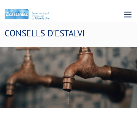
Menu 
CONSELLS D'ESTALVI
Consumeix aigua de manera
responsable