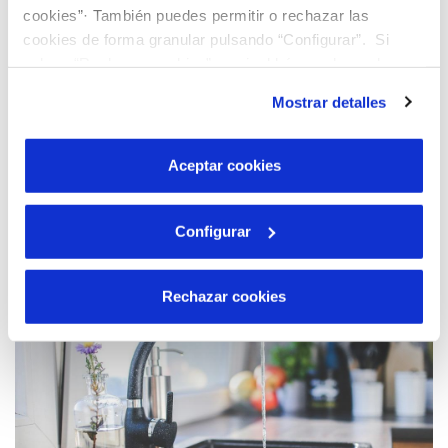
cookies”· También puedes permitir o rechazar las
cookies de forma granular pulsando “Configurar”. Si
Estigues alerta davant missatges sospitosos i utilitza
pulsas “Rechazar cookies”, equivaldrá a rechazar la
sempre els nostres canals oficials. Actualitza la teva
contrasenya regularment.
instalación de todas las cookies salvo las necesarias que
Mostrar detalles
son indispensables para que el sitio web funcione y que
por tanto no se pueden desactivar. Puedes consultar
más información en nuestra
Política de Cookies
Aceptar cookies
Llegeix-ne més...
Configurar
Rechazar cookies