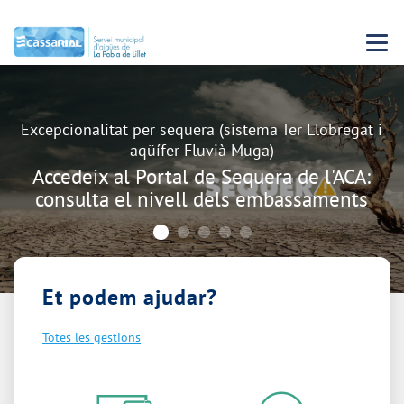
Menu 
Carrusel
Excepcionalitat per sequera (sistema Ter Llobregat i
aqüífer Fluvià Muga)
Accedeix al Portal de Sequera de l'ACA:
consulta el nivell dels embassaments
Et podem ajudar?
Totes les gestions