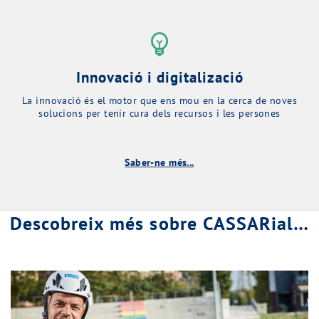
emoji_objects
Innovació i digitalizació
La innovació és el motor que ens mou en la cerca de noves
solucions per tenir cura dels recursos i les persones
Saber-ne més...
Descobreix més sobre CASSARial…